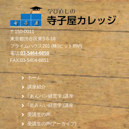
〒150-0011
東京都渋谷区東3-6-18
プライムハウス201 (株)ビット89内
電話:
03-5464-6850
FAX:
03-5464-6851
ホーム
講座紹介
｢あんパン経営学｣講座
｢近みらい経営学｣講座
受講生の声
受講生の声(アーカイブ)