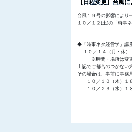
【日程変更】台風に
台風１９号の影響により
１０／１２(土)の「時事
◆「時事ネタ経営学」講
１０／１４（月・休） 
※時間・場所は変更
上記でご都合のつかない
その場合は、事前に事務
１０／１０（木）１８
１０／２３（水）１８