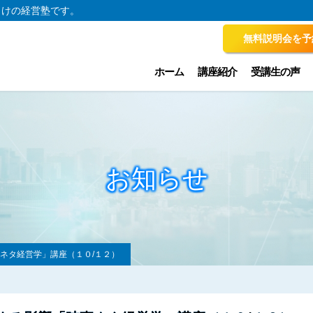
向けの経営塾です。
無料説明会を予
ホーム
講座紹介
受講生の声
お知らせ
ネタ経営学」講座（１０/１２）