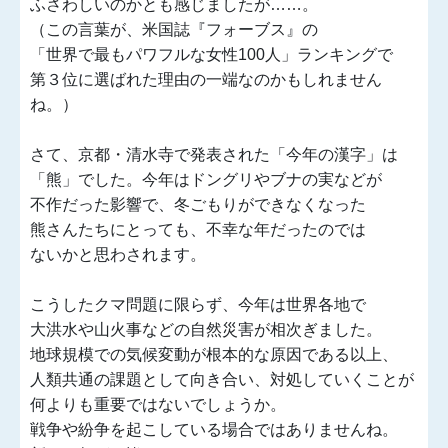
ふさわしいのかとも感じましたが……。
（この言葉が、米国誌『フォーブス』の
「世界で最もパワフルな女性100人」ランキングで
第３位に選ばれた理由の一端なのかもしれません
ね。）
さて、京都・清水寺で発表された「今年の漢字」は
「熊」でした。今年はドングリやブナの実などが
不作だった影響で、冬ごもりができなくなった
熊さんたちにとっても、不幸な年だったのでは
ないかと思わされます。
こうしたクマ問題に限らず、今年は世界各地で
大洪水や山火事などの自然災害が相次ぎました。
地球規模での気候変動が根本的な原因である以上、
人類共通の課題として向き合い、対処していくことが
何よりも重要ではないでしょうか。
戦争や紛争を起こしている場合ではありませんね。