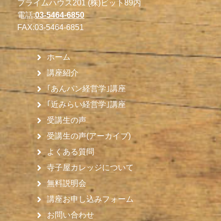
プライムハウス201 (株)ビット89内
電話:
03-5464-6850
FAX:
03-5464-6851
ホーム
講座紹介
｢あんパン経営学｣講座
｢近みらい経営学｣講座
受講生の声
受講生の声(アーカイブ)
よくある質問
寺子屋カレッジについて
無料説明会
講座お申し込みフォーム
お問い合わせ