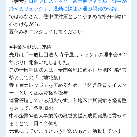
（参考）
日経クロステック「富士通ゼネラル「背中が
冷えるリュック」、通勤に快適さ運ぶ開発の軌跡」
ではみなさん、熱中症対策として小まめな水分補給に
心がけながら、
夏休みをエンジョイしてください！
●事業活動のご連絡
先月は「一般社団法人 寺子屋カレッジ」の理事会を２
年ぶりに開催いたしました。
この一般社団法人は、全国各地に適応した地区別経営
塾としての「（地域版）
寺子屋カレッジ」を広めるため、「経営教育マイスタ
ー」という認定資格を授与、
運営管理している組織です。各地区に展開する経営塾
を通して、各地域の
中小企業や個人事業等の経営支援と成長発展に貢献す
ることで、日本全体を
元気にしていこうという理念のもと、活動していま