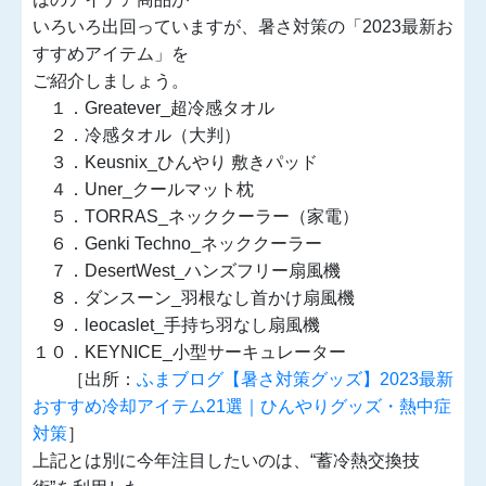
いろいろ出回っていますが、暑さ対策の「2023最新お
すすめアイテム」を
ご紹介しましょう。
１．Greatever_超冷感タオル
２．冷感タオル（大判）
３．Keusnix_ひんやり 敷きパッド
４．Uner_クールマット枕
５．TORRAS_ネッククーラー（家電）
６．Genki Techno_ネッククーラー
７．DesertWest_ハンズフリー扇風機
８．ダンスーン_羽根なし首かけ扇風機
９．leocaslet_手持ち羽なし扇風機
１０．KEYNICE_小型サーキュレーター
［出所：
ふまブログ【暑さ対策グッズ】2023最新
おすすめ冷却アイテム21選｜ひんやりグッズ・熱中症
対策
］
上記とは別に今年注目したいのは、“蓄冷熱交換技