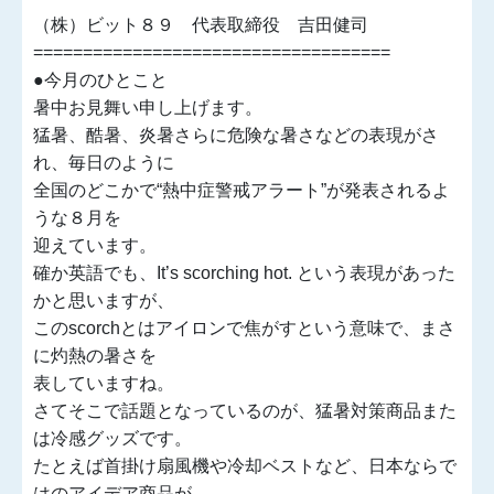
（株）ビット８９ 代表取締役 吉田健司
====================================
●今月のひとこと
暑中お見舞い申し上げます。
猛暑、酷暑、炎暑さらに危険な暑さなどの表現がさ
れ、毎日のように
全国のどこかで“熱中症警戒アラート”が発表されるよ
うな８月を
迎えています。
確か英語でも、It’s scorching hot. という表現があった
かと思いますが、
このscorchとはアイロンで焦がすという意味で、まさ
に灼熱の暑さを
表していますね。
さてそこで話題となっているのが、猛暑対策商品また
は冷感グッズです。
たとえば首掛け扇風機や冷却ベストなど、日本ならで
はのアイデア商品が