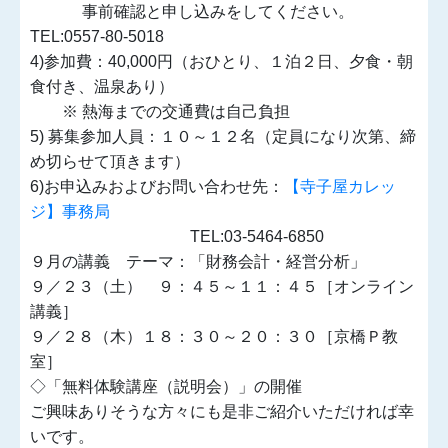
事前確認と申し込みをしてください。
TEL:0557-80-5018
4)参加費：40,000円（おひとり、１泊２日、夕食・朝
食付き、温泉あり）
※ 熱海までの交通費は自己負担
5) 募集参加人員：１０～１２名（定員になり次第、締
め切らせて頂きます）
6)お申込みおよびお問い合わせ先：
【寺子屋カレッ
ジ】事務局
TEL:03-5464-6850
９月の講義 テーマ：「財務会計・経営分析」
９／２３（土） ９：４５～１１：４５［オンライン
講義］
９／２８（木）１８：３０～２０：３０［京橋Ｐ教
室］
◇「無料体験講座（説明会）」の開催
ご興味ありそうな方々にも是非ご紹介いただければ幸
いです。