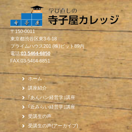
〒150-0011
東京都渋谷区東3-6-18
プライムハウス201 (株)ビット89内
電話:
03-5464-6850
FAX:
03-5464-6851
ホーム
講座紹介
｢あんパン経営学｣講座
｢近みらい経営学｣講座
受講生の声
受講生の声(アーカイブ)