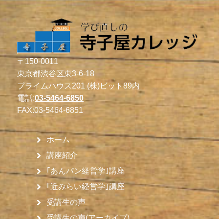
〒150-0011
東京都渋谷区東3-6-18
プライムハウス201 (株)ビット89内
電話:
03-5464-6850
FAX:
03-5464-6851
ホーム
講座紹介
｢あんパン経営学｣講座
｢近みらい経営学｣講座
受講生の声
受講生の声(アーカイブ)