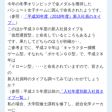
今年の冬季オリンピックで金メダルを獲得した
パシュート女子チームに因んで命名されたようです。
（参照：
「平成30年度（2018年度）新入社員のタイ
プ」
）
このほか平成３０年度の新入社員タイプを
「仮想通貨型」と命名しているところもあるよう
です。果たしてどちらのほうが的確か‥。
ご参考までに、平成２９年は「キャラクター捕獲
ゲーム型」すなわち「ポケモンＧＯ型」で、平成２８
年は
「ドローン型」‥‥と命名されていますので、皆さん
の
新入社員時のタイプも調べてみてはいかがでしょう
か？
（参照：平成２５年度以前の
「入社年度別新入社員タ
イプ一覧」
）
私の場合、大学院修士課程を修了し、総合化学メーカ
ーに