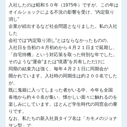
入社したのは昭和５０年（1975年）ですが、この年は
オイルショックによる不況の影響を受け、“内定取り
消し”
企業が続出するなど社会問題となりました。私の入社
した
会社では“内定取り消し”とはならなかったものの、
入社日を当初の４月初めから４月２１日まで延期し、
「自宅待機」という対応策を取った特別な年でした。
そのような“運命”または“境遇”を共有しただけに
同期の結束力は強く、毎年４月２１日に同期会が
開かれています。入社時の同期生は約２００名でした
が、
既に鬼籍に入ってしまった者がいる中、今年も全国
各地から約４０名が集い、懐かしい面々に触れるのを
楽しみにしています。ほとんど学生時代の同窓会の乗
りです。
なお、私たちの新入社員タイプ名は「カモメのジョナ
サン型」で、