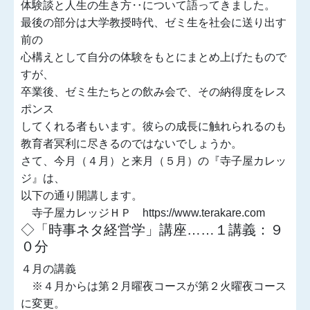
体験談と人生の生き方‥について語ってきました。
最後の部分は大学教授時代、ゼミ生を社会に送り出す
前の
心構えとして自分の体験をもとにまとめ上げたもので
すが、
卒業後、ゼミ生たちとの飲み会で、その納得度をレス
ポンス
してくれる者もいます。彼らの成長に触れられるのも
教育者冥利に尽きるのではないでしょうか。
さて、今月（４月）と来月（５月）の『寺子屋カレッ
ジ』は、
以下の通り開講します。
寺子屋カレッジＨＰ https://www.terakare.com
◇「時事ネタ経営学」講座……１講義：９
０分
４月の講義
※４月からは第２月曜夜コースが第２火曜夜コース
に変更。