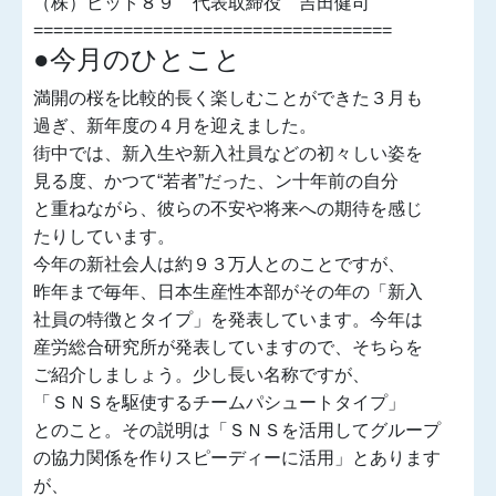
（株）ビット８９ 代表取締役 吉田健司
====================================
●今月のひとこと
満開の桜を比較的長く楽しむことができた３月も
過ぎ、新年度の４月を迎えました。
街中では、新入生や新入社員などの初々しい姿を
見る度、かつて“若者”だった、ン十年前の自分
と重ねながら、彼らの不安や将来への期待を感じ
たりしています。
今年の新社会人は約９３万人とのことですが、
昨年まで毎年、日本生産性本部がその年の「新入
社員の特徴とタイプ」を発表しています。今年は
産労総合研究所が発表していますので、そちらを
ご紹介しましょう。少し長い名称ですが、
「ＳＮＳを駆使するチームパシュートタイプ」
とのこと。その説明は「ＳＮＳを活用してグループ
の協力関係を作りスピーディーに活用」とあります
が、