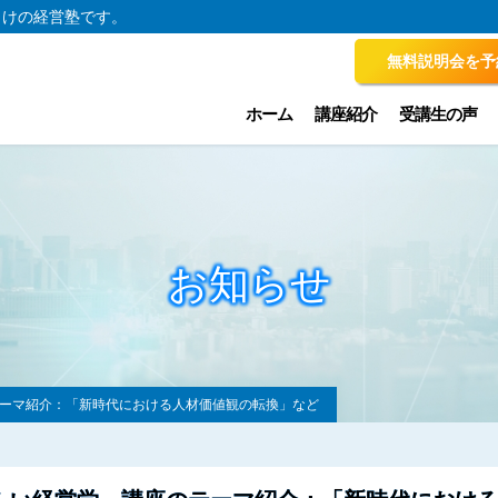
向けの経営塾です。
無料説明会を予
ホーム
講座紹介
受講生の声
お知らせ
のテーマ紹介：「新時代における人材価値観の転換」など