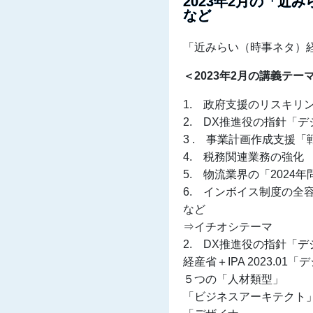
2023年2月の「
など
「近みらい（時事ネタ）
＜2023年2月の講義テー
1. 政府支援のリスキリ
2. DX推進役の指針「
3 . 事業計画作成支援
4. 税務関連業務の強化
5. 物流業界の「2024年
6. インボイス制度の全
など
⇒イチオシテーマ
2. DX推進役の指針「
経産省＋IPA 2023.
５つの「人材類型」
「ビジネスアーキテクト