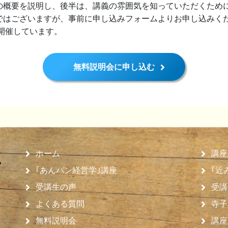
の概要を説明し、後半は、講義の雰囲気を知っていただくため
ではございますが、事前に申し込みフォームよりお申し込みく
開催しています。
無料説明会に申し込む
ホーム
講座
｢あんパン経営学｣講座
｢近
受講生の声
受講
よくある質問
寺子
無料説明会
講座