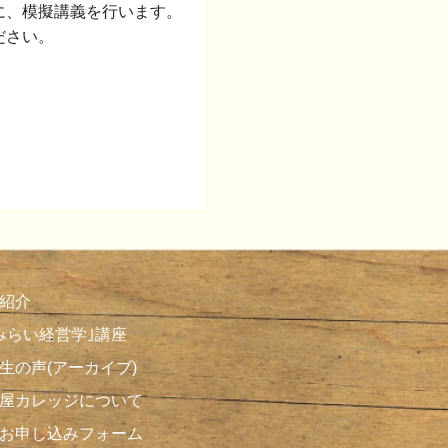
に、模擬講義を行います。
ださい。
紹介
みらい経営学｣講座
生の声(アーカイブ)
屋カレッジについて
お申し込みフォーム