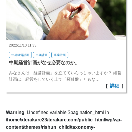
2022/11/10 11:33
中期経営計画
中期計画
事業計画
中期経営計画がなぜ必要なのか。
みなさんは「経営計画」を立てていらっしゃいますか？ 経営
計画は、経営をしていく上で「羅針盤」ともな…
[
詳細
]
Warning
: Undefined variable $pagination_html in
/home/xterakare23/terakare.com/public_html/wp/wp-
content/themes/rishun_child/taxonomy-