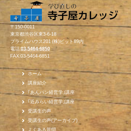
〒150-0011
東京都渋谷区東3-6-18
プライムハウス201 (株)ビット89内
電話:
03-5464-6850
FAX:
03-5464-6851
ホーム
講座紹介
｢あんパン経営学｣講座
｢近みらい経営学｣講座
受講生の声
受講生の声(アーカイブ)
よくある質問